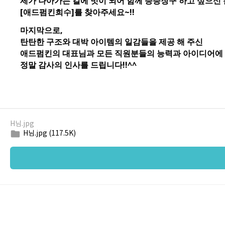
H님.jpg
folder
H님.jpg (117.5K)